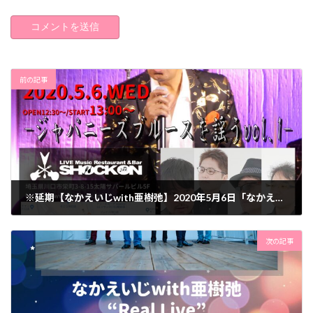
前の記事
※延期【なかえいじwith亜樹弛】2020年5月6日「なかえいじwith亜樹弛 ジャパニーズブルースを謡うvol.1」
2020年4月5日
次の記事