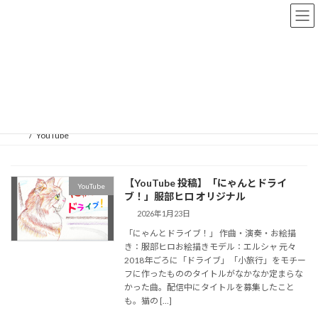
コ
ナ
ン
ビ
テ
ゲ
ン
ー
ツ
シ
へ
ョ
YouTube
ス
ン
キ
に
ッ
移
プ
動
YouTube
【YouTube 投稿】「にゃんとドライ
YouTube
ブ！」服部ヒロ オリジナル
2026年1月23日
「にゃんとドライブ！」 作曲・演奏・お絵描
き：服部ヒロお絵描きモデル：エルシャ 元々
2018年ごろに「ドライブ」「小旅行」をモチー
フに作ったもののタイトルがなかなか定まらな
かった曲。配信中にタイトルを募集したこと
も。猫の […]