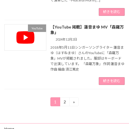
で演奏した「Peaceful Morni […]
続きを読む
【YouTube 掲載】蓮音まゆ MV「森羅万
YouTube
象」
2024年12月2日
2018年5月11日シンガーソングライター 蓮音ま
ゆ（はすねまゆ）さんのYouTubeに「森羅万
象」MVが掲載されました。服部はキーボード
で出演しています。 「森羅万象」 作詞 蓮音まゆ
作曲 編曲 須江篤史
続きを読む
投
1
2
»
固
固
定
定
稿
ペ
ペ
ー
ー
の
ジ
ジ
Home