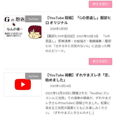
続きを読む
【YouTube 投稿】「Gの恩返し」服部ヒ
YouTube
ロ オリジナル
2026年1月8日
【服部ヒロの音日記】2025年10日1日 「Gの
恩返し」 即興演奏・お絵描き・動画編集：服部
ヒロ 「ヨタヨタと元気のないG」に出会った時
のエピソード。
続きを読む
【YouTube 掲載】ずれやまズレ子「恋、
YouTube
始めました」
2025年12月16日
2025年11月30日に開催された「Another ズレ
コン in 三光院」での演奏の模様が、ずれやまズ
レ子さんのYouTubeに投稿されました。紅葉に
染まる三光院の風景とともにお楽しみくださ
い。（ずれやまズレ子さんのチ […]