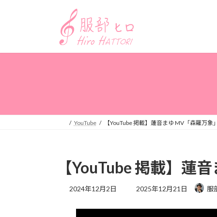
コ
ナ
ン
ビ
テ
ゲ
ン
ー
ツ
シ
へ
ョ
ス
ン
キ
に
ッ
移
プ
動
YouTube
【YouTube 掲載】蓮音まゆ MV「森羅万象
【YouTube 掲載】蓮
最
2024年12月2日
2025年12月21日
服
終
更
新