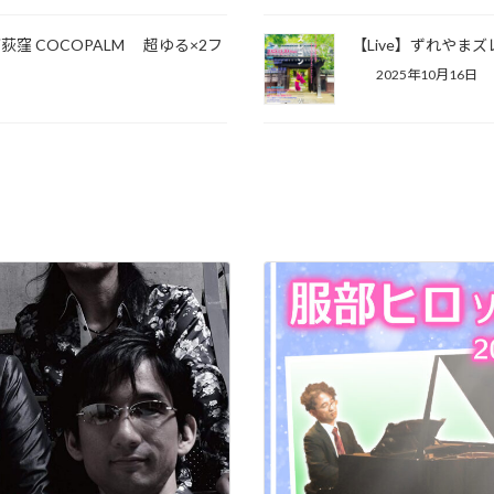
荻窪 COCOPALM 超ゆる×2フ
【Live】ずれやまズレ
2025年10月16日