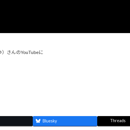
さんのYouTubeに
Threads
Bluesky