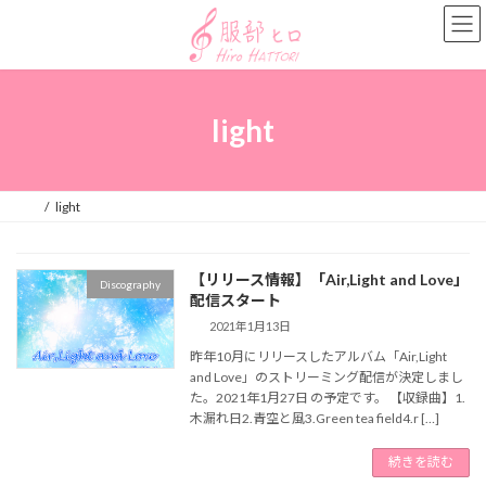
コ
ナ
ン
ビ
テ
ゲ
ン
ー
ツ
シ
へ
ョ
light
ス
ン
キ
に
ッ
移
プ
動
light
【リリース情報】「Air,Light and Love」
Discography
配信スタート
2021年1月13日
昨年10月にリリースしたアルバム「Air,Light
and Love」のストリーミング配信が決定しまし
た。2021年1月27日 の予定です。 【収録曲】1.
木漏れ日2.青空と風3.Green tea field4.r […]
続きを読む