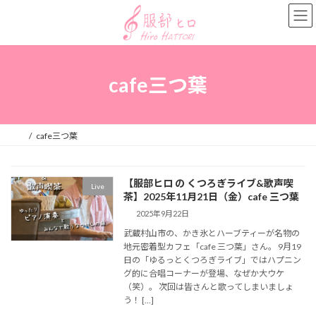
コ
ナ
ン
ビ
テ
ゲ
ン
ー
ツ
シ
へ
ョ
cafe三つ葉
ス
ン
キ
に
ッ
移
プ
動
cafe三つ葉
【服部ヒロ の くつろぎライブ&歌声喫
Live
茶】2025年11月21日（金）cafe 三つ葉
2025年9月22日
武蔵村山市の、かき氷とハーブティーが名物の
地元密着型カフェ「cafe 三つ葉」さん。 9月19
日の「ゆるっとくつろぎライブ」ではハプニン
グ的に合唱コーナーが登場、なぜか大ウケ
（笑）。 次回は皆さんと歌ってしまいましょ
う！ […]