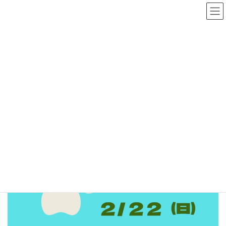
コ
ナ
ン
ビ
テ
ゲ
ン
ー
ツ
シ
へ
ョ
Live
ス
ン
キ
に
ッ
移
プ
動
Live
【Live】チャラ（島田明美）2026年2月22日（日）
【Live】チャラ（島田明美）
2026年2月22日（日）
最
2026年1月29日
2026年1月29日
服部 ヒロ
終
更
新
日
時
: