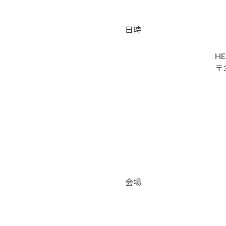
日時
HE
〒
会場