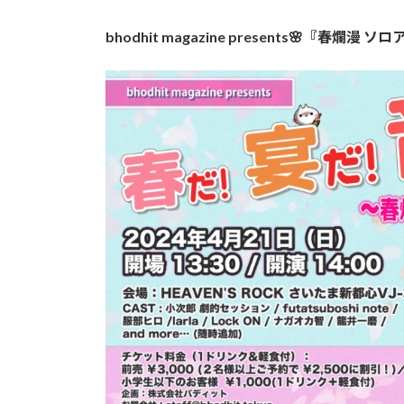
終
更
bhodhit magazine presents🌸『春爛
新
日
時
: