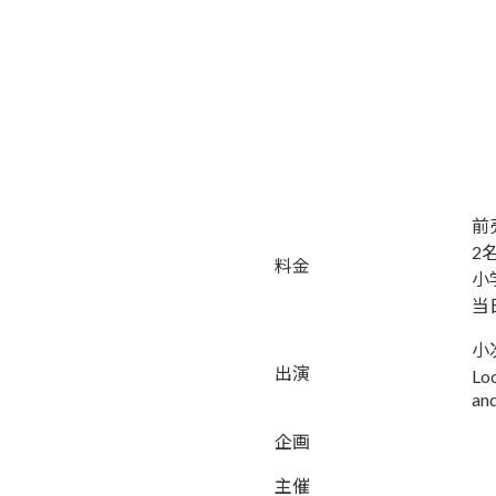
前
2
料金
小
当
小次
出演
Lo
an
企画
主催