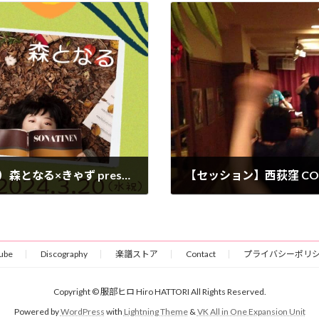
【服部ヒロ Solo】2024年3月20日（水・祝）森となる×きゃず presents「うたたね 生音ライブ vol.3」
2024年4月8日
ube
Discography
楽譜ストア
Contact
プライバシーポリ
Copyright © 服部ヒロ Hiro HATTORI All Rights Reserved.
Powered by
WordPress
with
Lightning Theme
&
VK All in One Expansion Unit