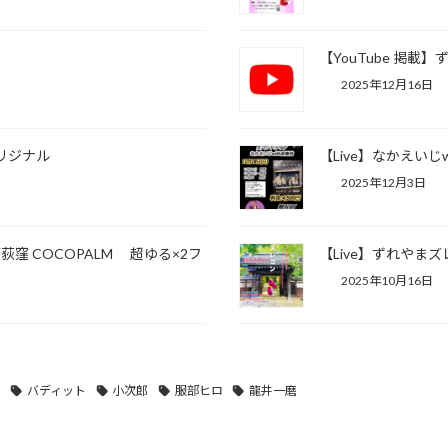
【YouTube 掲
2025年12月16日
オリジナル
【Live】なかえいじw
2025年12月3日
荻窪 COCOPALM 超ゆる×2フ
【Live】ずれやまズレ
2025年10月16日
智
バディット
小次郎
服部ヒロ
龍井一磨