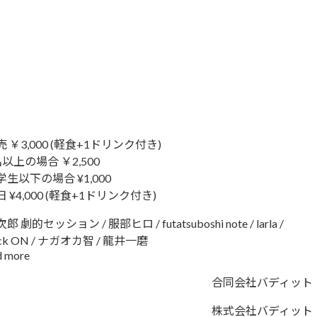
売 ￥3,000 (軽食+1ドリンク付き)
名以上の場合 ￥2,500
学生以下の場合 ¥1,000
日 ¥4,000 (軽食+1ドリンク付き)
郎 劇的セッション / 服部ヒロ / futatsuboshi note / larla /
ck ON / ナガオカ智 / 龍井一磨
d more
合同会社バディット
株式会社バディット