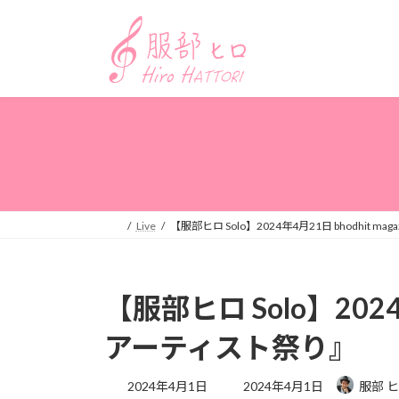
コ
ナ
ン
ビ
テ
ゲ
ン
ー
ツ
シ
へ
ョ
ス
ン
キ
に
ッ
移
プ
動
Live
【服部ヒロ Solo】2024年4月21日 bhodhit ma
【服部ヒロ Solo】2024年
アーティスト祭り』
最
2024年4月1日
2024年4月1日
服部 