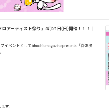
s『春爛漫 ソロアーティスト祭り』4月21日(日)開催！！！ |
トとしてbhodhit magazine presents『春爛漫
。
します。